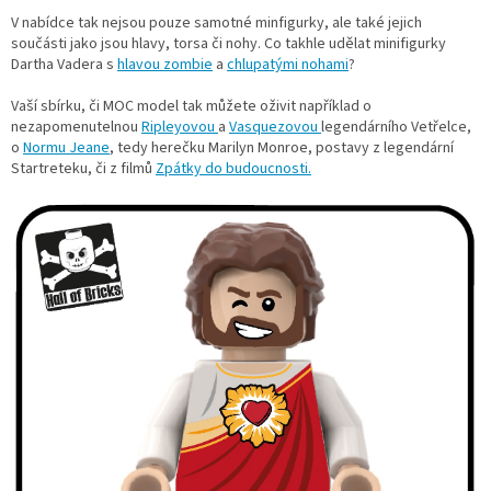
V nabídce tak nejsou pouze samotné minfigurky, ale také jejich
součásti jako jsou hlavy, torsa či nohy. Co takhle udělat minifigurky
Dartha Vadera s
hlavou zombie
a
chlupatými nohami
?
Vaší sbírku, či MOC model tak můžete oživit například o
nezapomenutelnou
Ripleyovou
a
Vasquezovou
legendárního Vetřelce,
o
Normu Jeane
, tedy herečku Marilyn Monroe, postavy z legendární
Startreteku, či z filmů
Zpátky do budoucnosti.