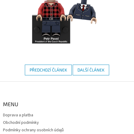
PŘEDCHOZÍ ČLÁNEK
DALŠÍ ČLÁNEK
Z
á
p
a
MENU
t
Doprava a platba
í
Obchodní podmínky
Podmínky ochrany osobních údajů