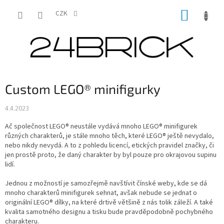
Přejít
NÁKUP
na
CZK
obsah
KOŠÍK
Custom LEGO® minifigurky
4.4.2023
Ač společnost LEGO® neustále vydává mnoho LEGO® minifigurek
různých charakterů, je stále mnoho těch, které LEGO® ještě nevydalo,
nebo nikdy nevydá. A to z pohledu licencí, etických pravidel značky, či
jen prostě proto, že daný charakter by byl pouze pro okrajovou supinu
lidí.
Jednou z možností je samozřejmě navštívit čínské weby, kde se dá
mnoho charakterů minifigurek sehnat, avšak nebude se jednat o
originální LEGO® dílky, na které drtivě většině z nás tolik záleží. A také
kvalita samotného designu a tisku bude pravděpodobně pochybného
charakteru.