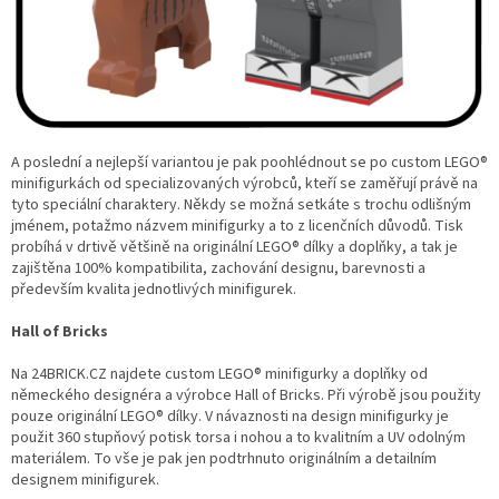
A poslední a nejlepší variantou je pak poohlédnout se po custom LEGO®
minifigurkách od specializovaných výrobců, kteří se zaměřují právě na
tyto speciální charaktery. Někdy se možná setkáte s trochu odlišným
jménem, potažmo názvem minifigurky a to z licenčních důvodů. Tisk
probíhá v drtivě většině na originální LEGO® dílky a doplňky, a tak je
zajištěna 100% kompatibilita, zachování designu, barevnosti a
především kvalita jednotlivých minifigurek.
Hall of Bricks
Na 24BRICK.CZ najdete custom LEGO® minifigurky a doplňky od
německého designéra a výrobce Hall of Bricks. Při výrobě jsou použity
pouze originální LEGO® dílky. V návaznosti na design minifigurky je
použit 360 stupňový potisk torsa i nohou a to kvalitním a UV odolným
materiálem. To vše je pak jen podtrhnuto originálním a detailním
designem minifigurek.