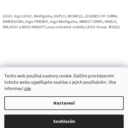
LEGO, logo LEGO, Minifigurka, DUPLO, BIONICLE, LEGENDS OF CHIMA,
DIMENSIONS, logo FRIENDS, logo Minifigurka, MINDSTORMS, MIXELS,
NINJAGO a NEXO KNIGHTS jsou ochranné známky LEGO Group. ©2022.
Tento web používá soubory cookie. Dalším procházením
tohoto webu vyjadřujete souhlas s jejich používáním.. Více
informací
zde
.
Vytvořil Shoptet
Nastavení
Copyright 2026
24BRICK
. Všechna práva vyhrazena.
Upravit
Souhlasím
nastavení cookies