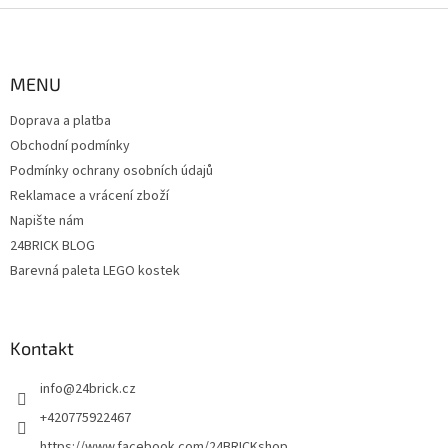
Z
á
p
a
MENU
t
Doprava a platba
í
Obchodní podmínky
Podmínky ochrany osobních údajů
Reklamace a vrácení zboží
Napište nám
24BRICK BLOG
Barevná paleta LEGO kostek
Kontakt
info
@
24brick.cz
+420775922467
https://www.facebook.com/24BRICKshop