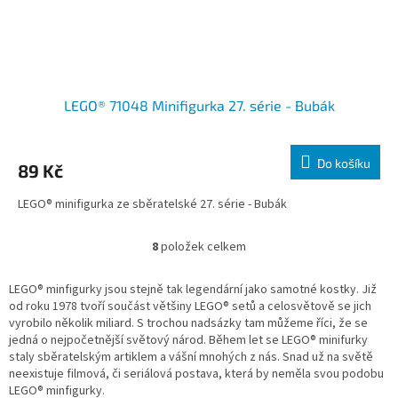
LEGO® 71048 Minifigurka 27. série - Bubák
Do košíku
89 Kč
LEGO® minifigurka ze sběratelské 27. série - Bubák
8
položek celkem
O
v
l
LEGO® minfigurky jsou stejně tak legendární jako samotné kostky. Již
á
od roku 1978 tvoří součást většiny LEGO® setů a celosvětově se jich
d
vyrobilo několik miliard. S trochou nadsázky tam můžeme říci, že se
a
jedná o nejpočetnější světový národ. Během let se LEGO® minifurky
c
staly sběratelským artiklem a vášní mnohých z nás. Snad už na světě
í
neexistuje filmová, či seriálová postava, která by neměla svou podobu
p
LEGO® minfigurky.