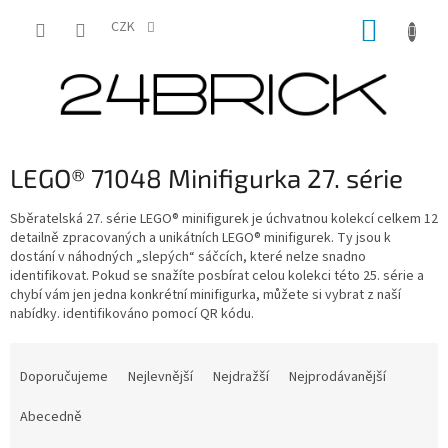
Přejít
NÁKUP
na
CZK
obsah
KOŠÍK
LEGO® 71048 Minifigurka 27. série
Sběratelská 27. série LEGO® minifigurek je úchvatnou kolekcí celkem 12
detailně zpracovaných a unikátních LEGO® minifigurek. Ty jsou k
dostání v náhodných „slepých“ sáčcích, které nelze snadno
identifikovat. Pokud se snažíte posbírat celou kolekci této 25. série a
chybí vám jen jedna konkrétní minifigurka, můžete si vybrat z naší
nabídky.
identifikováno pomocí QR kódu.
Ř
a
Doporučujeme
Nejlevnější
Nejdražší
Nejprodávanější
z
e
Abecedně
n