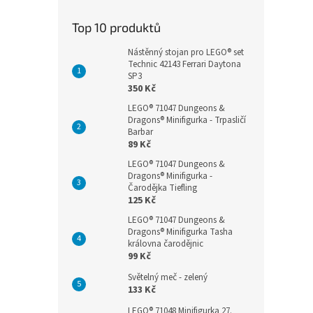
Top 10 produktů
Nástěnný stojan pro LEGO® set
Technic 42143 Ferrari Daytona
SP3
350 Kč
LEGO® 71047 Dungeons &
Dragons® Minifigurka - Trpasličí
Barbar
89 Kč
LEGO® 71047 Dungeons &
Dragons® Minifigurka -
Čarodějka Tiefling
125 Kč
LEGO® 71047 Dungeons &
Dragons® Minifigurka Tasha
královna čarodějnic
99 Kč
Světelný meč - zelený
133 Kč
LEGO® 71048 Minifigurka 27.