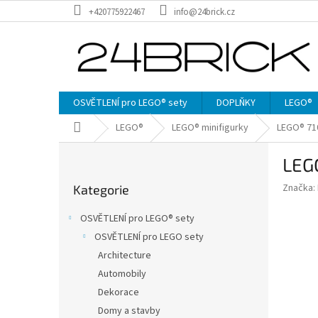
Přejít
+420775922467
info@24brick.cz
na
obsah
OSVĚTLENÍ pro LEGO® sety
DOPLŇKY
LEGO®
Domů
LEGO®
LEGO® minifigurky
LEGO® 710
P
LEGO
o
Přeskočit
s
Značka:
Kategorie
kategorie
t
r
OSVĚTLENÍ pro LEGO® sety
a
OSVĚTLENÍ pro LEGO sety
n
Architecture
n
í
Automobily
p
Dekorace
a
Domy a stavby