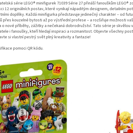
atelská série LEGO® minifigurek 71039 Série 27 přináší fanouškům LEGO® z
kci 12 originálních postav, které vynikají nápaditým designem, detailním po
átními doplňky. Každá minifigurka představuje jedinečný charakter – od futu
nů přes kouzelné bytosti až po výstřední profese – a rozšiřuje možnosti v
a o nové příběhy, zážitky a nečekaná dobrodružství. Tato série je skvělou 
tele i fanoušky, kteří hledají inspiraci a rozmanitost. Objevte všechny pos
vte si vlastní pestrý svět plný kreativity a fantazie!
tifikace pomoci QR kódu.