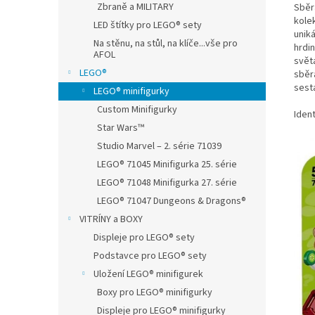
Zbraně a MILITARY
Sběr
kole
LED štítky pro LEGO® sety
unik
Na stěnu, na stůl, na klíče...vše pro
hrdi
AFOL
svět
LEGO®
sběra
sesta
LEGO® minifigurky
Custom Minifigurky
Iden
Star Wars™
Studio Marvel – 2. série 71039
LEGO® 71045 Minifigurka 25. série
LEGO® 71048 Minifigurka 27. série
LEGO® 71047 Dungeons & Dragons®
VITRÍNY a BOXY
Displeje pro LEGO® sety
Podstavce pro LEGO® sety
Uložení LEGO® minifigurek
Boxy pro LEGO® minifigurky
Displeje pro LEGO® minifigurky