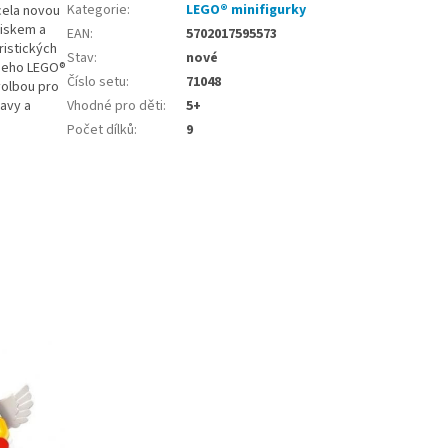
Kategorie
:
LEGO® minifigurky
cela novou
tiskem a
EAN
:
5702017595573
ristických
Stav
:
nové
ašeho LEGO®
Číslo setu
:
71048
volbou pro
tavy a
Vhodné pro děti
:
5+
Počet dílků
:
9