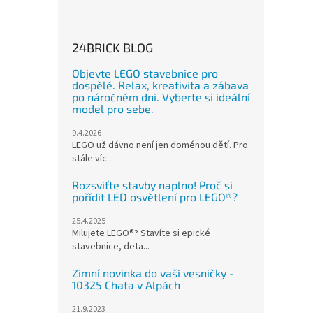
24BRICK BLOG
Objevte LEGO stavebnice pro
dospělé. Relax, kreativita a zábava
po náročném dni. Vyberte si ideální
model pro sebe.
9.4.2026
LEGO už dávno není jen doménou dětí. Pro
stále víc...
Rozsviťte stavby naplno! Proč si
pořídit LED osvětlení pro LEGO®?
25.4.2025
Milujete LEGO®? Stavíte si epické
stavebnice, deta...
Zimní novinka do vaší vesničky -
10325 Chata v Alpách
21.9.2023