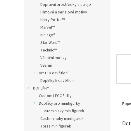
n
Dopravní prostředky a stroje
e
Filmové a seriálové motivy
l
Harry Potter™
Marvel™
Ninjago®
Star Wars™
Technic™
Vánoční motivy
Vesmír
DIY LED osvětlení
Doplňky k osvětlení
DOPLŇKY
Custom LEGO® díly
Doplňky pro minifigurky
Popi
Custom hlavy minifigurek
Custom nohy minifigurek
Det
Torsa minifigurek