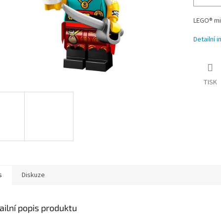
LEGO® min
Detailní 
TISK
s
Diskuze
ailní popis produktu