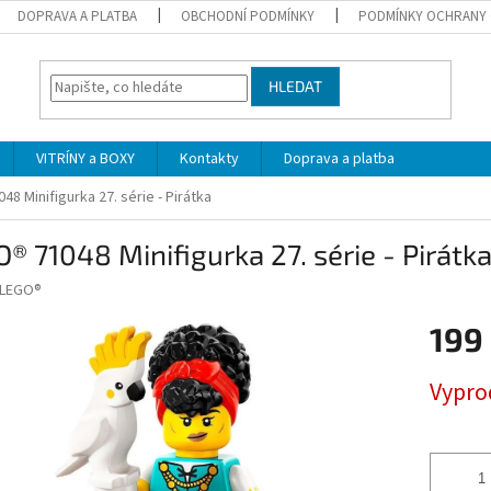
DOPRAVA A PLATBA
OBCHODNÍ PODMÍNKY
PODMÍNKY OCHRANY 
HLEDAT
VITRÍNY a BOXY
Kontakty
Doprava a platba
48 Minifigurka 27. série - Pirátka
® 71048 Minifigurka 27. série - Pirátk
LEGO®
199
Měrná
Vypro
cena: