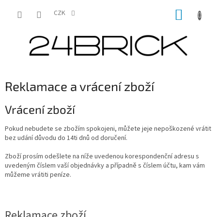
Přejít
NÁKUP
na
CZK
obsah
KOŠÍK
Reklamace a vrácení zboží
Vrácení zboží
Pokud nebudete se zbožím spokojeni, můžete jeje nepoškozené vrátit
bez udání důvodu do 14ti dnů od doručení.
Zboží prosím odešlete na níže uvedenou korespondenční adresu s
uvedeným číslem vaší objednávky a případně s číslem účtu, kam vám
můžeme vrátiti peníze.
Reklamace zboží