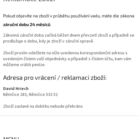
Pokud objevíte na zboží v průběhu používání vadu, máte dle zákona
záruční dobu 24 měsíců
.
Zákonná záruční doba začíná běžet dnem převzetí zboží a případně se
prodlužuje o dobu, kdy je zboží v záruční opravě.
Zboží prosím odešlete na níže uvedenou korespondenční adresu s
uvedeným číslem vaší objednávky a případně s číslem účtu, kam vám
můžeme vrátiti peníze.
Adresa pro vrácení / reklamaci zboží:
David Hriech
Němčice 283, Němčice 533 52
Zboží zaslané na dobírku nebude přebráno
Z
á
p
a
MENU