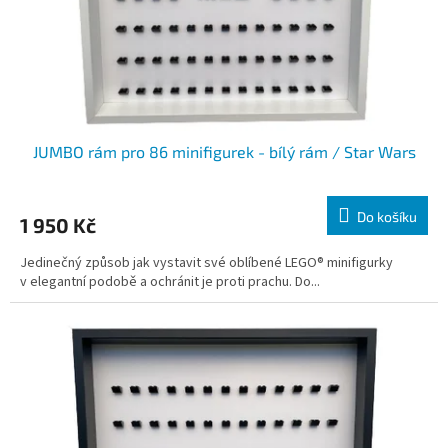
u
k
t
ů
JUMBO rám pro 86 minifigurek - bílý rám / Star Wars
Do košíku
1 950 Kč
Jedinečný způsob jak vystavit své oblíbené LEGO® minifigurky
v elegantní podobě a ochránit je proti prachu. Do...