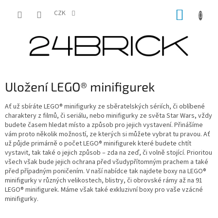
Přejít
NÁKUP
na
CZK
obsah
KOŠÍK
Uložení LEGO® minifigurek
Ať už sbíráte LEGO® minifigurky ze sběratelských sériích, či oblíbené
charaktery z filmů, či seriálu, nebo minifigurky ze světa Star Wars, vždy
budete časem hledat místo a způsob pro jejich vystavení. Přinášíme
vám proto několik možností, ze kterých si můžete vybrat tu pravou. Ať
už půjde primárně o počet LEGO® minifigurek které budete chtít
vystavit, tak také o jejich způsob – zda na zeď, či volně stojící. Prioritou
všech však bude jejich ochrana před všudypřítomným prachem a také
před případným poničením. V naší nabídce tak najdete boxy na LEGO®
minifigurky v různých velikostech, blistry, či obrovské rámy až na 91
LEGO® minifigurek. Máme však také exkluzivní boxy pro vaše vzácné
minifigurky.