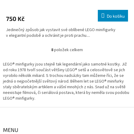
Do košíku
750 Kč
Jedinečný způsob jak vystavit své oblíbené LEGO minifigurky
v elegantní podobě a ochránit je proti prachu....
8
položek celkem
O
v
l
LEGO® minfigurky jsou stejně tak legendární jako samotné kostky. Již
á
od roku 1978 tvoří součást většiny LEGO® setů a celosvětově se jich
d
vyrobilo několik miliard. S trochou nadsázky tam můžeme říci, že se
a
jedná o nejpočetnější světový národ. Během let se LEGO® minifurky
c
staly sběratelským artiklem a vášní mnohých z nás. Snad už na světě
í
neexistuje filmová, či seriálová postava, která by neměla svou podobu
p
LEGO® minfigurky.
r
v
Z
k
á
y
p
v
a
MENU
ý