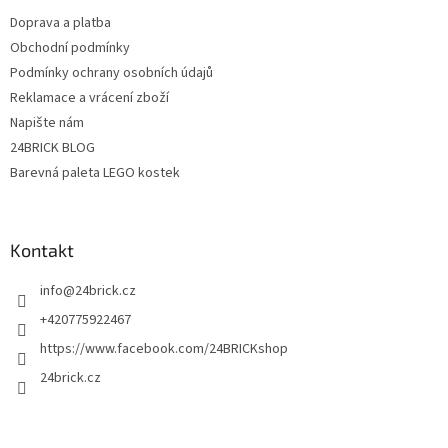
t
p
Doprava a platba
í
i
Obchodní podmínky
s
u
Podmínky ochrany osobních údajů
Reklamace a vrácení zboží
Napište nám
24BRICK BLOG
Barevná paleta LEGO kostek
Kontakt
info
@
24brick.cz
+420775922467
https://www.facebook.com/24BRICKshop
24brick.cz