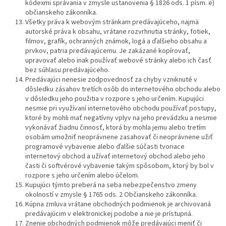
kódexmi správania v zmysle ustanovenia § 1826 ods. 1 písm. e)
občianskeho zákonníka.
Všetky práva k webovým stránkam predávajúceho, najmä
autorské práva k obsahu, vrátane rozvrhnutia stránky, fotiek,
filmov, grafík, ochranných známok, logá a ďalšieho obsahu a
prvkov, patria predávajúcemu. Je zakázané kopírovať,
upravovať alebo inak používať webové stránky alebo ich časť
bez súhlasu predávajúceho.
Predávajúci nenesie zodpovednosť za chyby vzniknuté v
dôsledku zásahov tretích osôb do internetového obchodu alebo
v dôsledku jeho použitia v rozpore s jeho určením. Kupujúci
nesmie pri využívaní internetového obchodu používať postupy,
ktoré by mohli mať negatívny vplyv na jeho prevádzku a nesmie
vykonávať žiadnu činnosť, ktorá by mohla jemu alebo tretím
osobám umožniť neoprávnene zasahovať či neoprávnene užiť
programové vybavenie alebo ďalšie súčasti tvoriace
internetový obchod a užívať internetový obchod alebo jeho
časti či softvérové vybavenie takým spôsobom, ktorý by bol v
rozpore s jeho určením alebo účelom.
Kupujúci týmto preberá na seba nebezpečenstvo zmeny
okolností v zmysle § 1765 ods. 2 Občianskeho zákonníka.
Kúpna zmluva vrátane obchodných podmienok je archivovaná
predávajúcim v elektronickej podobe a nie je prístupná.
Znenie obchodných podmienok môže predávajúci meniť či