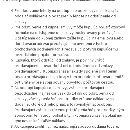
Pre dodržanie lehoty na odstúpenie od zmluvy musí kupujúci
odoslať vyhlásenie o odstúpení v lehote na odstúpenie od
zmluvy.
Pre odstúpenie od kúpnej zmluvy môže kupujúci využiť vzorový
formulár na odstúpenie od zmluvy poskytovaný predávajúcim.
Odstúpenie od kúpnej zmluvy zašle kupujúci na emailovú alebo
doručovaciu adresu predávajúceho uvedenú v týchto
obchodných podmienkach. Predávajúci potvrdí kupujúcemu
bezodkladne prijatie formulára.
Kupujúci, ktorý odstúpil od zmluvy, je povinný vrátiť
predávajúcemu tovar do 14 dní od odstúpenia od zmluvy
predávajúcemu. Kupujúci znáša náklady spojené s vrátením
tovaru predávajúcemu, a to aj v tom prípade, keď tovar nemôže
byť vrátený pre svoju povahu obvyklou poštovou cestou.
Ak odstúpi kupujúci od zmluvy, vráti mu predávajúci
bezodkladne, najneskôr však do 14 dní od odstúpenia od
zmluvy, všetky peňažné prostriedky vrátane nákladov na
dodanie, ktoré od neho prijal, a to rovnakým spôsobom.
Predávajúci vráti kupujúcemu prijaté peňažné prostriedky iným
spôsobom len vtedy, pokiaľ s tým kupujúci súhlasí a pokiaľ mu
tým nevzniknú ďalšie náklady.
Ak kupujúci zvolil iný, než najlacnejší spôsob dodania tovaru,