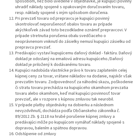
spôsobom, než bolo uvedené v objednávke, je kupujúci povinný
uhradiť náklady spojené s opakovaným doručovaním tovaru,
resp. náklady spojené s iným spôsobom doručenia.
Pri prevzatí tovaru od prepravcu je kupujúci povinný
skontrolovať neporušenosť obalov tovaru av prípade
akýchkoľvek závad toto bezodkladne oznámiť prepravcovi. V
prípade stretnutia porušenia obalu svedčiaceho o
neoprávnenom vniknutí do zásielky nemusí kupujúci zásielku od
prepravcu prevziať.
Predávajúci vystaví kupujúcemu daňový doklad - faktúru. Daňový
doklad je odoslaný na emailovú adresu kupujúceho./Daňový
doklad je priložený k dodávanému tovaru.
Kupujúci nadobúda vlastnícke právo k tovaru zaplatením celej
kúpnej ceny za tovar, vrátane nákladov na dodanie, najskôr však
prevzatím tovaru. Zodpovednosť za náhodnú skazu, poškodenie
či stratu tovaru prechádza na kupujúceho okamihom prevzatia
tovaru alebo okamihom, keď mal kupujúci povinnosť tovar
prevziať, ale v rozpore s kúpnou zmluvou tak neurobil.
V prípade platby objednávky na dobierku a následnom
nevyzdvihnutí, dochádza podľa Občianskeho zákonníka č.
89/2012 Zb. § 2118 na hrubé porušenie kúpnej zmluvy a
predávajúci môže po kupujúcom vymáhať náklady spojené s
dopravou, balením a spätnou dopravou.
Odstúpenie od zmluvy