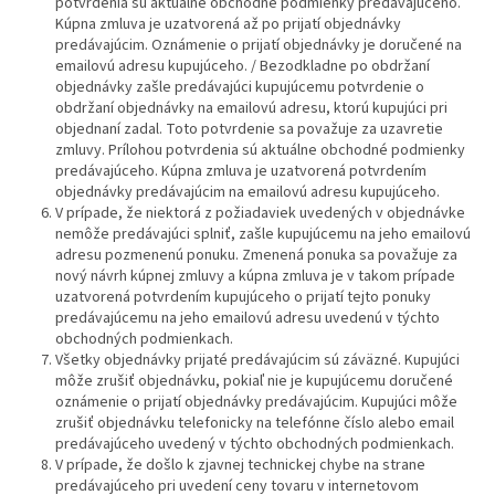
potvrdenia sú aktuálne obchodné podmienky predávajúceho.
Kúpna zmluva je uzatvorená až po prijatí objednávky
predávajúcim. Oznámenie o prijatí objednávky je doručené na
emailovú adresu kupujúceho. / Bezodkladne po obdržaní
objednávky zašle predávajúci kupujúcemu potvrdenie o
obdržaní objednávky na emailovú adresu, ktorú kupujúci pri
objednaní zadal. Toto potvrdenie sa považuje za uzavretie
zmluvy. Prílohou potvrdenia sú aktuálne obchodné podmienky
predávajúceho. Kúpna zmluva je uzatvorená potvrdením
objednávky predávajúcim na emailovú adresu kupujúceho.
V prípade, že niektorá z požiadaviek uvedených v objednávke
nemôže predávajúci splniť, zašle kupujúcemu na jeho emailovú
adresu pozmenenú ponuku. Zmenená ponuka sa považuje za
nový návrh kúpnej zmluvy a kúpna zmluva je v takom prípade
uzatvorená potvrdením kupujúceho o prijatí tejto ponuky
predávajúcemu na jeho emailovú adresu uvedenú v týchto
obchodných podmienkach.
Všetky objednávky prijaté predávajúcim sú záväzné. Kupujúci
môže zrušiť objednávku, pokiaľ nie je kupujúcemu doručené
oznámenie o prijatí objednávky predávajúcim. Kupujúci môže
zrušiť objednávku telefonicky na telefónne číslo alebo email
predávajúceho uvedený v týchto obchodných podmienkach.
V prípade, že došlo k zjavnej technickej chybe na strane
predávajúceho pri uvedení ceny tovaru v internetovom