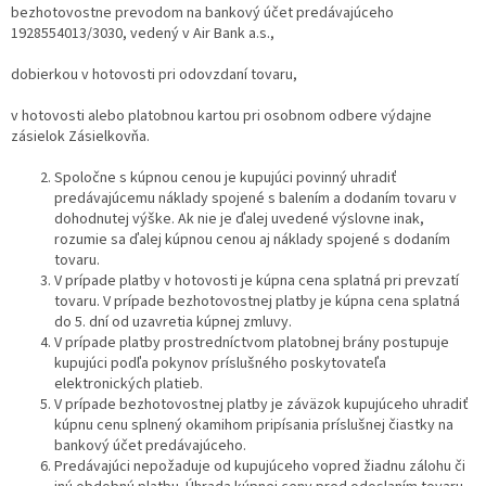
bezhotovostne prevodom na bankový účet predávajúceho
1928554013/3030, vedený v Air Bank a.s.,
dobierkou v hotovosti pri odovzdaní tovaru,
v hotovosti alebo platobnou kartou pri osobnom odbere výdajne
zásielok Zásielkovňa.
Spoločne s kúpnou cenou je kupujúci povinný uhradiť
predávajúcemu náklady spojené s balením a dodaním tovaru v
dohodnutej výške. Ak nie je ďalej uvedené výslovne inak,
rozumie sa ďalej kúpnou cenou aj náklady spojené s dodaním
tovaru.
V prípade platby v hotovosti je kúpna cena splatná pri prevzatí
tovaru. V prípade bezhotovostnej platby je kúpna cena splatná
do 5. dní od uzavretia kúpnej zmluvy.
V prípade platby prostredníctvom platobnej brány postupuje
kupujúci podľa pokynov príslušného poskytovateľa
elektronických platieb.
V prípade bezhotovostnej platby je záväzok kupujúceho uhradiť
kúpnu cenu splnený okamihom pripísania príslušnej čiastky na
bankový účet predávajúceho.
Predávajúci nepožaduje od kupujúceho vopred žiadnu zálohu či