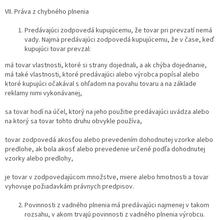
VII. Práva z chybného plnenia
Predávajúci zodpovedá kupujúcemu, že tovar pri prevzatí nemá
vady. Najmä predávajúci zodpovedá kupujúcemu, že v čase, keď
kupujúci tovar prevzal:
má tovar vlastnosti, ktoré si strany dojednali, a ak chýba dojednanie,
má také vlastnosti, ktoré predávajúci alebo výrobca popísal alebo
ktoré kupujúci očakával s ohľadom na povahu tovaru a na základe
reklamy nimi vykonávanej,
sa tovar hodí na účel, ktorý na jeho použitie predávajúci uvádza alebo
na ktorý sa tovar tohto druhu obvykle používa,
tovar zodpovedá akosťou alebo prevedením dohodnutej vzorke alebo
predlohe, ak bola akosť alebo prevedenie určené podľa dohodnutej
vzorky alebo predlohy,
je tovar v zodpovedajúcom množstve, miere alebo hmotnosti a tovar
vyhovuje požiadavkám právnych predpisov.
Povinnosti z vadného plnenia má predávajúci najmenej v takom
rozsahu, v akom trvajú povinnosti z vadného plnenia výrobcu.