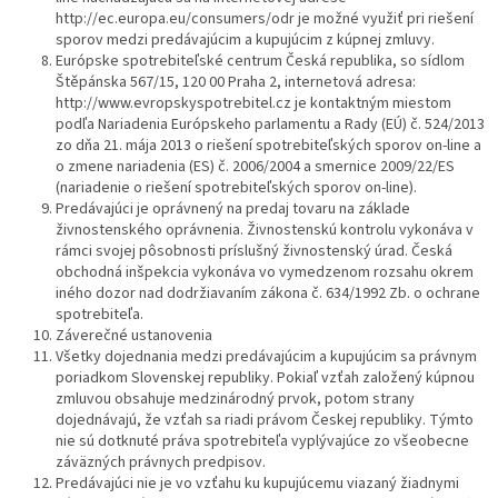
http://ec.europa.eu/consumers/odr je možné využiť pri riešení
sporov medzi predávajúcim a kupujúcim z kúpnej zmluvy.
Európske spotrebiteľské centrum Česká republika, so sídlom
Štěpánska 567/15, 120 00 Praha 2, internetová adresa:
http://www.evropskyspotrebitel.cz je kontaktným miestom
podľa Nariadenia Európskeho parlamentu a Rady (EÚ) č. 524/2013
zo dňa 21. mája 2013 o riešení spotrebiteľských sporov on-line a
o zmene nariadenia (ES) č. 2006/2004 a smernice 2009/22/ES
(nariadenie o riešení spotrebiteľských sporov on-line).
Predávajúci je oprávnený na predaj tovaru na základe
živnostenského oprávnenia. Živnostenskú kontrolu vykonáva v
rámci svojej pôsobnosti príslušný živnostenský úrad. Česká
obchodná inšpekcia vykonáva vo vymedzenom rozsahu okrem
iného dozor nad dodržiavaním zákona č. 634/1992 Zb. o ochrane
spotrebiteľa.
Záverečné ustanovenia
Všetky dojednania medzi predávajúcim a kupujúcim sa právnym
poriadkom Slovenskej republiky. Pokiaľ vzťah založený kúpnou
zmluvou obsahuje medzinárodný prvok, potom strany
dojednávajú, že vzťah sa riadi právom Českej republiky. Týmto
nie sú dotknuté práva spotrebiteľa vyplývajúce zo všeobecne
záväzných právnych predpisov.
Predávajúci nie je vo vzťahu ku kupujúcemu viazaný žiadnymi