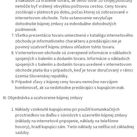
a nákladov za vrátenie tovaru, ak tento tovar zo svojej podstaty
nemôže byť vrátený obvyklou poštovou cestou. Ceny tovaru
zostávajú v platnosti po dobu, počas ktorej sú zobrazované v
internetovom obchode. Toto ustanovenie nevylučuje
dohodnutie kúpnej zmluvy za individuálne dohodnutých
podmienok.
Všetka prezentácia tovaru umiestnená v katalógu internetového
obchodu je informatívneho charakteru a predávajúci nie je
povinný uzatvoriť kúpnu zmluvu ohľadom tohto tovaru.
V internetovom obchode sú zverejnené informácie o nákladoch
spojených s balením a dodaním tovaru. Informácie o nákladoch
spojených s balením a dodaním tovaru uvedené v internetovom
obchode platia iba v prípadoch, keď je tovar doručovaný v rámci
územia Slovenskej republiky.
Prípadné zľavy z kúpnej ceny tovaru nemožno navzájom
kombinovať, ak sa nedohodne predávajúci s kupujúcim inak.
III. Objednávka a uzatvorenie kúpnej zmluvy
Náklady vzniknuté kupujúcemu pri použití komunikačných
prostriedkov na diaľku v súvislosti s uzavretím kúpnej zmluvy
(náklady na internetové pripojenie, náklady na telefónne
hovory), hradí kupujúci sám. Tieto náklady sa nelíšia od základnej
sadzby.