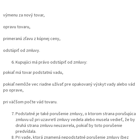
výmenu za nový tovar,
opravu tovaru,
primeranú zľavu z kúpnej ceny,
odstúpiť od zmluvy.
Kupujúci má právo odstúpiť od zmluvy:
pokiaľ má tovar podstatnú vadu,
pokiaľ nemôže vec riadne užívať pre opakovaný výskyt vady alebo vád
po oprave,
pri väčšom počte vád tovaru.
Podstatné je také porušenie zmluvy, o ktorom strana porušujúca
zmluvu už pri uzavretí zmluvy vedela alebo musela vedieť, že by
druhá strana zmluvu neuzavrela, pokiaľ by toto porušenie
predvídala.
Pri vade, ktorá znamená nepodstatné porušenie zmluvy (bez