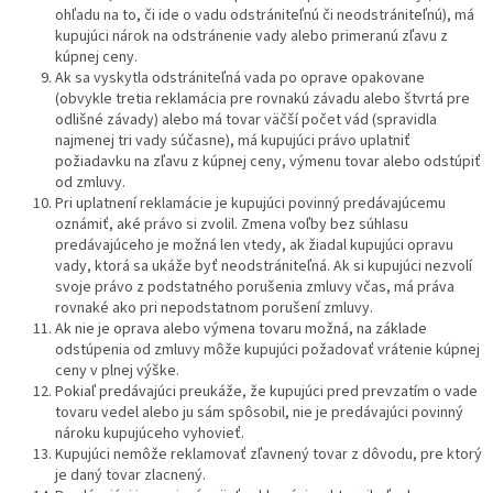
ohľadu na to, či ide o vadu odstrániteľnú či neodstrániteľnú), má
kupujúci nárok na odstránenie vady alebo primeranú zľavu z
kúpnej ceny.
Ak sa vyskytla odstrániteľná vada po oprave opakovane
(obvykle tretia reklamácia pre rovnakú závadu alebo štvrtá pre
odlišné závady) alebo má tovar väčší počet vád (spravidla
najmenej tri vady súčasne), má kupujúci právo uplatniť
požiadavku na zľavu z kúpnej ceny, výmenu tovar alebo odstúpiť
od zmluvy.
Pri uplatnení reklamácie je kupujúci povinný predávajúcemu
oznámiť, aké právo si zvolil. Zmena voľby bez súhlasu
predávajúceho je možná len vtedy, ak žiadal kupujúci opravu
vady, ktorá sa ukáže byť neodstrániteľná. Ak si kupujúci nezvolí
svoje právo z podstatného porušenia zmluvy včas, má práva
rovnaké ako pri nepodstatnom porušení zmluvy.
Ak nie je oprava alebo výmena tovaru možná, na základe
odstúpenia od zmluvy môže kupujúci požadovať vrátenie kúpnej
ceny v plnej výške.
Pokiaľ predávajúci preukáže, že kupujúci pred prevzatím o vade
tovaru vedel alebo ju sám spôsobil, nie je predávajúci povinný
nároku kupujúceho vyhovieť.
Kupujúci nemôže reklamovať zľavnený tovar z dôvodu, pre ktorý
je daný tovar zlacnený.