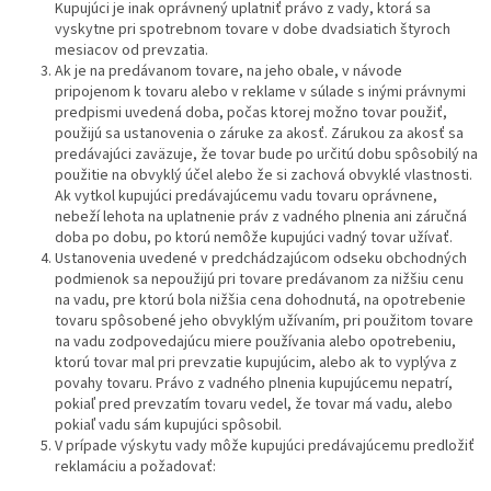
Kupujúci je inak oprávnený uplatniť právo z vady, ktorá sa
vyskytne pri spotrebnom tovare v dobe dvadsiatich štyroch
mesiacov od prevzatia.
Ak je na predávanom tovare, na jeho obale, v návode
pripojenom k tovaru alebo v reklame v súlade s inými právnymi
predpismi uvedená doba, počas ktorej možno tovar použiť,
použijú sa ustanovenia o záruke za akosť. Zárukou za akosť sa
predávajúci zaväzuje, že tovar bude po určitú dobu spôsobilý na
použitie na obvyklý účel alebo že si zachová obvyklé vlastnosti.
Ak vytkol kupujúci predávajúcemu vadu tovaru oprávnene,
nebeží lehota na uplatnenie práv z vadného plnenia ani záručná
doba po dobu, po ktorú nemôže kupujúci vadný tovar užívať.
Ustanovenia uvedené v predchádzajúcom odseku obchodných
podmienok sa nepoužijú pri tovare predávanom za nižšiu cenu
na vadu, pre ktorú bola nižšia cena dohodnutá, na opotrebenie
tovaru spôsobené jeho obvyklým užívaním, pri použitom tovare
na vadu zodpovedajúcu miere používania alebo opotrebeniu,
ktorú tovar mal pri prevzatie kupujúcim, alebo ak to vyplýva z
povahy tovaru. Právo z vadného plnenia kupujúcemu nepatrí,
pokiaľ pred prevzatím tovaru vedel, že tovar má vadu, alebo
pokiaľ vadu sám kupujúci spôsobil.
V prípade výskytu vady môže kupujúci predávajúcemu predložiť
reklamáciu a požadovať: