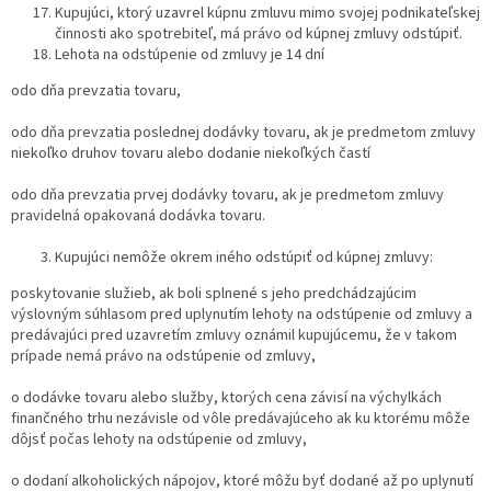
Kupujúci, ktorý uzavrel kúpnu zmluvu mimo svojej podnikateľskej
činnosti ako spotrebiteľ, má právo od kúpnej zmluvy odstúpiť.
Lehota na odstúpenie od zmluvy je 14 dní
odo dňa prevzatia tovaru,
odo dňa prevzatia poslednej dodávky tovaru, ak je predmetom zmluvy
niekoľko druhov tovaru alebo dodanie niekoľkých častí
odo dňa prevzatia prvej dodávky tovaru, ak je predmetom zmluvy
pravidelná opakovaná dodávka tovaru.
Kupujúci nemôže okrem iného odstúpiť od kúpnej zmluvy:
poskytovanie služieb, ak boli splnené s jeho predchádzajúcim
výslovným súhlasom pred uplynutím lehoty na odstúpenie od zmluvy a
predávajúci pred uzavretím zmluvy oznámil kupujúcemu, že v takom
prípade nemá právo na odstúpenie od zmluvy,
o dodávke tovaru alebo služby, ktorých cena závisí na výchylkách
finančného trhu nezávisle od vôle predávajúceho ak ku ktorému môže
dôjsť počas lehoty na odstúpenie od zmluvy,
o dodaní alkoholických nápojov, ktoré môžu byť dodané až po uplynutí