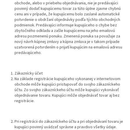
obchode, alebo v priebehu objednávania, nie je predávajúci
povinný dodať kupujúcemu tovar za túto úplne zjavne chybnú
cenu ani v prípade, že kupujúcemu bolo zaslané automatické
potvrdenie o obdržaní objednávky podľa týchto obchodných
podmienok. Predávajúci informuje kupujúceho o chybe bez
zbytočného odkladu a zašle kupujúcemu na jeho emailovú
adresu pozmenenú ponuku. Zmenená ponuka sa považuje za
nový návrh kúpnej zmluvy a kúpna zmluva je v takom prípade
uzatvorená potvrdením o prijatí kupujúcim na emailovú adresu
predávajúceho.
Zákaznícky účet
Na základe registrácie kupujúceho vykonanej v internetovom
obchode môže kupujúci pristupovať do svojho zákazníckeho
účtu. Zo svojho zákazníckeho účtu môže kupujúci vykonávať
objednávanie tovaru. Kupujúci môže objednávať tovar aj bez
registrácie.
Pri registrácii do zákazníckeho účtu a pri objednávaní tovaru je
kupujúci povinný uvádzať správne a pravdivo všetky údaje.