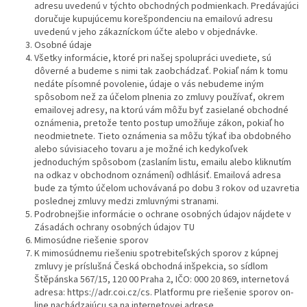
adresu uvedenú v týchto obchodných podmienkach. Predávajúci
doručuje kupujúcemu korešpondenciu na emailovú adresu
uvedenú v jeho zákazníckom účte alebo v objednávke.
Osobné údaje
Všetky informácie, ktoré pri našej spolupráci uvediete, sú
dôverné a budeme s nimi tak zaobchádzať. Pokiaľ nám k tomu
nedáte písomné povolenie, údaje o vás nebudeme iným
spôsobom než za účelom plnenia zo zmluvy používať, okrem
emailovej adresy, na ktorú vám môžu byť zasielané obchodné
oznámenia, pretože tento postup umožňuje zákon, pokiaľ ho
neodmietnete. Tieto oznámenia sa môžu týkať iba obdobného
alebo súvisiaceho tovaru a je možné ich kedykoľvek
jednoduchým spôsobom (zaslaním listu, emailu alebo kliknutím
na odkaz v obchodnom oznámení) odhlásiť. Emailová adresa
bude za týmto účelom uchovávaná po dobu 3 rokov od uzavretia
poslednej zmluvy medzi zmluvnými stranami.
Podrobnejšie informácie o ochrane osobných údajov nájdete v
Zásadách ochrany osobných údajov TU
Mimosúdne riešenie sporov
K mimosúdnemu riešeniu spotrebiteľských sporov z kúpnej
zmluvy je príslušná Česká obchodná inšpekcia, so sídlom
Štěpánska 567/15, 120 00 Praha 2, IČO: 000 20 869, internetová
adresa: https://adr.coi.cz/cs. Platformu pre riešenie sporov on-
line nachádzajúcu sa na internetovej adrese