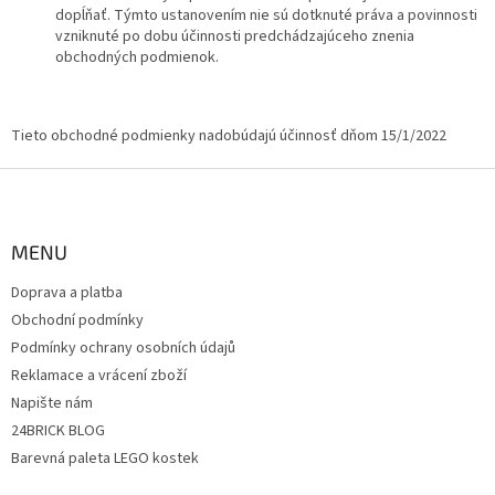
dopĺňať. Týmto ustanovením nie sú dotknuté práva a povinnosti
vzniknuté po dobu účinnosti predchádzajúceho znenia
obchodných podmienok.
Tieto obchodné podmienky nadobúdajú účinnosť dňom 15/1/2022
Z
á
p
a
MENU
t
Doprava a platba
í
Obchodní podmínky
Podmínky ochrany osobních údajů
Reklamace a vrácení zboží
Napište nám
24BRICK BLOG
Barevná paleta LEGO kostek