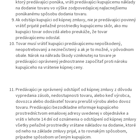
ktorý predávajúci ponúka, vráti predávajúci kupujúcemu náklady
na dodanie tovaru vo výške zodpovedajúcej najlacnejšiemu
ponúkanému spôsobu dodania tovaru.
Ak odstúpi kupujúci od kúpnej zmluvy, nie je predávajúci povinný
vrátiť prijaté peňažné prostriedky kupujúcemu skôr, ako mu
kupujúci tovar odovzdá alebo preukáže, že tovar
predávajúcemu odoslal.
Tovar musí vrátiť kupujúci predávajúcemu nepoškodený,
neopotrebovaný a neznečistený a ak je to možné, v pôvodnom
obale. Nárok na náhradu škody vzniknutej na tovare je
predávajúci oprávnený jednostranne započítať proti nároku
kupujúceho na vrátenie kúpnej ceny.
Predávajúci je oprávnený odstúpiť od kúpnej zmluvy z dôvodu
vypredania zásob, nedostupnosti tovaru, alebo keď výrobca,
dovozca alebo dodávateľ tovaru prerušil výrobu alebo dovoz
tovaru. Predávajúci bezodkladne informuje kupujúceho
prostredníctvom emailovej adresy uvedenej v objednávke a
vráti v lehote 14 dní od oznámenia o odstúpení od kúpnej zmluvy
všetky peňažné prostriedky vrátane nákladov na dodanie, ktoré
od neho na základe zmluvy prijal, a to rovnakým spôsobom,
prípadne spôsobom určeným kupujúcim.