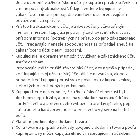
Údaje uvedené v užívateľskom účte je kupujúci pri akejkoľvek ich
zmene povinný aktualizovať. Údaje uvedené kupujúcim v
zákazníckom účte a pri objednávaní tovaru sú predávajúcim
považované za správne.
Prístup k zákazníckemu účtu je zabezpečený užívateľským
menom a heslom. Kupujúci je povinný zachovávať mlčanlivosť,
ohľadom informácií potrebných na prístup do jeho zákazníckeho
účtu. Predávajúci nenesie zodpovednosť za prípadné zneužitie
zákazníckeho účtu tretími osobami.
Kupujúci nie je oprávnený umožniť využívanie zákazníckeho účtu
tretím osobám.
Predávajúci môže zrušiť užívateľský účet, a to najmä v prípade,
keď kupujúci svoj užívateľský účet dlhšie nevyužíva, alebo v
prípade, keď kupujúci poruší svoje povinnosti z kúpnej zmluvy
alebo týchto obchodných podmienok.
Kupujúci berie na vedomie, že užívateľský účet nemusí byť
dostupný nepretržite, a to najmä s ohľadom na nutnú údržbu
hardvérového a softvérového vybavenia predávajúceho, popr.
nutnú údržbu hardvérového a softvérového vybavenia tretích
osôb.
Platobné podmienky a dodanie tovaru
Cenu tovaru a prípadné náklady spojené s dodaním tovaru podľa
kúpnej zmluvy môže kupujúci uhradiť nasledujúcimi spôsobmi: