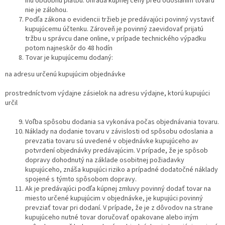
inú obdobnú platbu. Úhrada kúpnej ceny pred odoslaním tovaru
nie je zálohou.
Podľa zákona o evidencii tržieb je predávajúci povinný vystaviť
kupujúcemu účtenku. Zároveň je povinný zaevidovať prijatú
tržbu u správcu dane online, v prípade technického výpadku
potom najneskôr do 48 hodín
Tovar je kupujúcemu dodaný:
na adresu určenú kupujúcim objednávke
prostredníctvom výdajne zásielok na adresu výdajne, ktorú kupujúci
určil
Voľba spôsobu dodania sa vykonáva počas objednávania tovaru.
Náklady na dodanie tovaru v závislosti od spôsobu odoslania a
prevzatia tovaru sú uvedené v objednávke kupujúceho av
potvrdení objednávky predávajúcim. V prípade, že je spôsob
dopravy dohodnutý na základe osobitnej požiadavky
kupujúceho, znáša kupujúci riziko a prípadné dodatočné náklady
spojené s týmto spôsobom dopravy.
Ak je predávajúci podľa kúpnej zmluvy povinný dodať tovar na
miesto určené kupujúcim v objednávke, je kupujúci povinný
prevziať tovar pri dodaní. V prípade, že je z dôvodov na strane
kupujúceho nutné tovar doručovať opakovane alebo iným