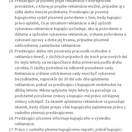
Predávajúci je povinný prijať reklamáciu v ktorejkoľvek
prevádzke, v ktorej je prijatie reklamácie možné, prípadne aj v
sídle alebo mieste podnikania. Predávajúci je povinný
kupujúcemu vydať písomné potvrdenie o tom, kedy kupujúci
právo uplatnil, čo je obsahom reklamácie a aký spôsob
vybavenia reklamácie kupujúci požaduje, ako aj potvrdenie o
dátume a spôsobe vybavenia reklamácie, vrátane potvrdenia o
vykonaní opravy a dobe jej trvania, prípadne písomné
odôvodnenie zamietnutie reklamácie.
Predávajúci alebo ním poverený pracovník rozhodne o
reklamácii ihneď, v zložitých prípadoch do troch pracovných dní.
Do tejto lehoty sa nezapočítava doba primeraná podľa druhu
výrobku či služby potrebná na odborné posúdenie vady.
Reklamácia vrátane odstránenia vady musí byť vybavená
bezodkladne, najneskôr do 30 dní odo dňa uplatnenia
reklamácie, pokiaľ sa predávajúci s kupujúcim nedohodne na
dlhšej lehote. Márne uplynutie tejto lehoty sa považuje za
podstatné porušenie zmluvy a kupujúci má právo od kúpnej
zmluvy odstúpiť. Za okamih uplatnenia reklamácie sa považuje
okamih, kedy dôjde prejav vôle kupujúceho (uplatnenie práva z
vadného plnenia) predávajúcemu.
Predávajúci písomne informuje kupujúceho o výsledku
reklamácie.
Právo z vadného plnenia kupujúcemu nepatrí, pokiaľ kupujúci