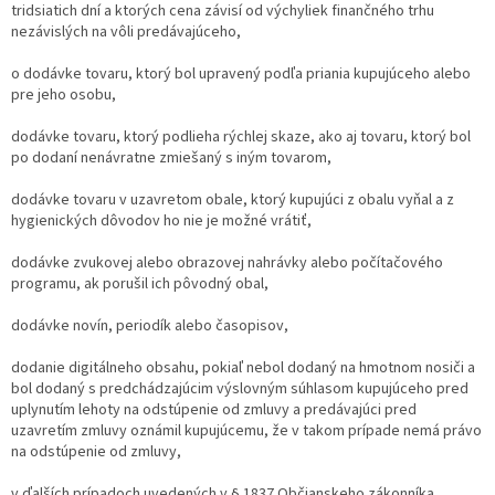
tridsiatich dní a ktorých cena závisí od výchyliek finančného trhu
nezávislých na vôli predávajúceho,
o dodávke tovaru, ktorý bol upravený podľa priania kupujúceho alebo
pre jeho osobu,
dodávke tovaru, ktorý podlieha rýchlej skaze, ako aj tovaru, ktorý bol
po dodaní nenávratne zmiešaný s iným tovarom,
dodávke tovaru v uzavretom obale, ktorý kupujúci z obalu vyňal a z
hygienických dôvodov ho nie je možné vrátiť,
dodávke zvukovej alebo obrazovej nahrávky alebo počítačového
programu, ak porušil ich pôvodný obal,
dodávke novín, periodík alebo časopisov,
dodanie digitálneho obsahu, pokiaľ nebol dodaný na hmotnom nosiči a
bol dodaný s predchádzajúcim výslovným súhlasom kupujúceho pred
uplynutím lehoty na odstúpenie od zmluvy a predávajúci pred
uzavretím zmluvy oznámil kupujúcemu, že v takom prípade nemá právo
na odstúpenie od zmluvy,
v ďalších prípadoch uvedených v § 1837 Občianskeho zákonníka.