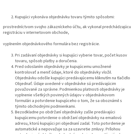
Kupujúci vykonáva objednávku tovaru týmito spôsobmi:
prostredníctvom svojho zákazníckeho účtu, ak vykonal predchádzajúcu
registráciu v internetovom obchode,
vyplnením objednávkového formulára bez registrácie.
Pri zadávaní objednávky si kupujúci vyberie tovar, počet kusov
tovaru, spôsob platby a doručenia.
Pred odoslaním objednávky je kupujúcemu umožnené
kontrolovať a meniť údaje, ktoré do objednávky vložil.
Objednávku odošle kupujúci predávajúcemu kliknutím na tlačidlo
Objednať. Údaje uvedené v objednávke sú predávajúcim
považované za správne. Podmienkou platnosti objednávky je
vyplnenie všetkých povinných údajov v objednávkovom
formulári a potvrdenie kupujúceho o tom, že sa oboznámil s
týmito obchodnými podmienkami.
Bezodkladne po obdržaní objednávky zašle predávajúci
kupujúcemu potvrdenie o obdržaní objednávky na emailovú
adresu, ktorú kupujúci pri objednaní zadal. Toto potvrdenie je
automatické a nepovažuje sa za uzavretie zmluvy. Prílohou