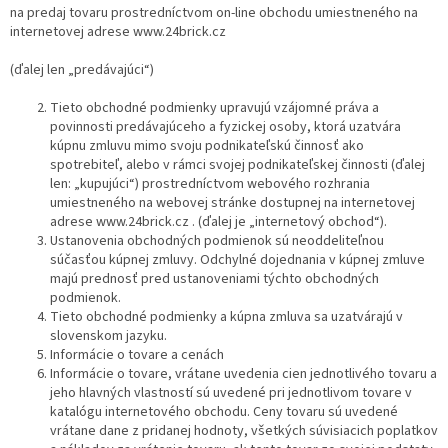
na predaj tovaru prostredníctvom on-line obchodu umiestneného na
internetovej adrese www.24brick.cz
(ďalej len „predávajúci“)
Tieto obchodné podmienky upravujú vzájomné práva a
povinnosti predávajúceho a fyzickej osoby, ktorá uzatvára
kúpnu zmluvu mimo svoju podnikateľskú činnosť ako
spotrebiteľ, alebo v rámci svojej podnikateľskej činnosti (ďalej
len: „kupujúci“) prostredníctvom webového rozhrania
umiestneného na webovej stránke dostupnej na internetovej
adrese www.24brick.cz . (ďalej je „internetový obchod“).
Ustanovenia obchodných podmienok sú neoddeliteľnou
súčasťou kúpnej zmluvy. Odchylné dojednania v kúpnej zmluve
majú prednosť pred ustanoveniami týchto obchodných
podmienok.
Tieto obchodné podmienky a kúpna zmluva sa uzatvárajú v
slovenskom jazyku.
Informácie o tovare a cenách
Informácie o tovare, vrátane uvedenia cien jednotlivého tovaru a
jeho hlavných vlastností sú uvedené pri jednotlivom tovare v
katalógu internetového obchodu. Ceny tovaru sú uvedené
vrátane dane z pridanej hodnoty, všetkých súvisiacich poplatkov