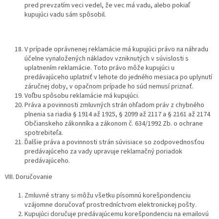
pred prevzatím veci vedel, že vec má vadu, alebo pokiaľ
kupujúci vadu sám spôsobil.
V prípade oprávnenej reklamácie má kupujúci právo na náhradu
účelne vynaložených nákladov vzniknutých v súvislosti s
uplatnením reklamácie. Toto právo môže kupujúci u
predávajúceho uplatniť v lehote do jedného mesiaca po uplynutí
záručnej doby, v opačnom prípade ho súd nemusí priznať.
Voľbu spôsobu reklamácie má kupujúci.
Práva a povinnosti zmluvných strán ohľadom práv z chybného
plnenia sa riadia § 1914 až 1925, § 2099 až 2117 a § 2161 až 2174
Občianskeho zákonníka a zákonom č. 634/1992 Zb. o ochrane
spotrebiteľa.
Ďalšie práva a povinnosti strán súvisiace so zodpovednosťou
predávajúceho za vady upravuje reklamačný poriadok
predávajúceho.
VIII. Doručovanie
Zmluvné strany si môžu všetku písomnú korešpondenciu
vzájomne doručovať prostredníctvom elektronickej pošty.
Kupujúci doručuje predávajúcemu korešpondenciu na emailovú